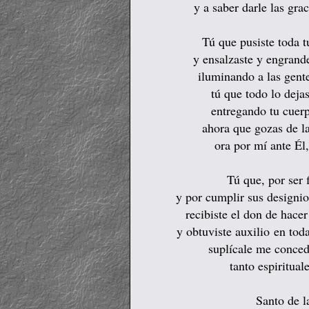
y a saber darle las gra
Tú que pusiste toda t
y ensalzaste y engrand
iluminando a las gent
tú que todo lo deja
entregando tu cuerp
ahora que gozas de l
ora por mí ante Él
Tú que, por ser 
y por cumplir sus designios
recibiste el don de hace
y obtuviste auxilio
en toda
suplícale me conce
tanto espiritua
Santo de l