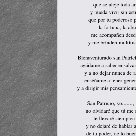
que se aleje toda 
y pueda vivir sin es
que por tu poderoso p
la fortuna, la ab
me acompañen desd
y me brinden multitud
Bienaventurado san Patric
ayúdame a saber ensalza
y a no dejar nunca de 
enséñame a tener gene
y a dirigir mis pensamient
San Patricio, yo.......
no olvidaré que tú me a
te llevaré siempre
y no dejaré de hablar 
de tu poder, de lo bue