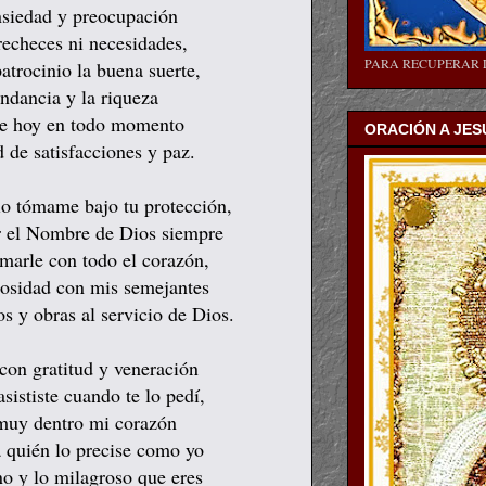
ansiedad y preocupación
trecheces ni necesidades,
PARA RECUPERAR 
atrocinio la buena suerte,
undancia y la riqueza
e hoy en todo momento
ORACIÓN A JES
 de satisfacciones y paz.
io tómame bajo tu protección,
r el Nombre de Dios siempre
amarle con todo el corazón,
rosidad con mis semejantes
os y obras al servicio de Dios.
, con gratitud y veneración
sististe cuando te lo pedí,
 muy dentro mi corazón
a quién lo precise como yo
no y lo milagroso que eres