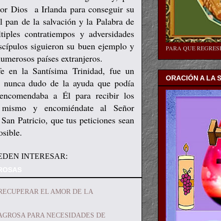
por Dios a Irlanda para conseguir su
l pan de la salvación y la Palabra de
tiples contratiempos y adversidades
scípulos siguieron su buen ejemplo y
PARA QUE REGRE
numerosos países extranjeros.
fe en la Santísima Trinidad, fue un
ORACIÓN A LA 
e nunca dudo de la ayuda que podía
 encomendaba a Él para recibir los
o mismo y encomiéndate al Señor
San Patricio, que tus peticiones sean
posible.
EDEN INTERESAR:
ROSAS
RECUPERAR EL AMOR DE LA
AGROSA PARA NECESIDADES DE