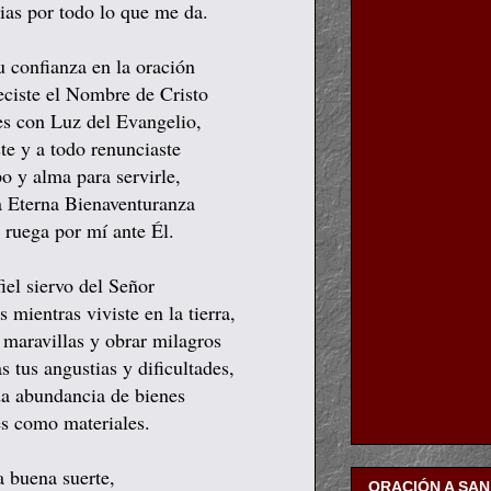
cias por todo lo que me da.
u confianza en la oración
eciste el Nombre de Cristo
es con Luz del Evangelio,
ste y a todo renunciaste
o y alma para servirle,
a Eterna Bienaventuranza
, ruega por mí ante Él.
fiel siervo del Señor
 mientras viviste en la tierra,
r maravillas y obrar milagros
s tus angustias y dificultades,
da abundancia de bienes
les como materiales.
a buena suerte,
ORACIÓN A SA