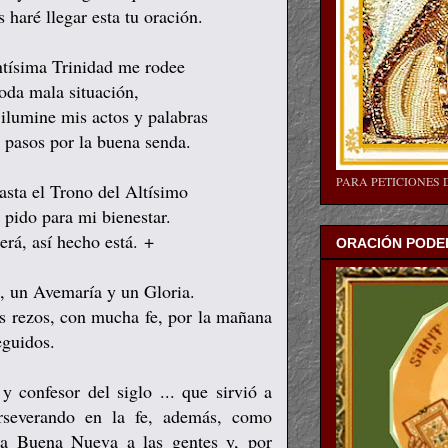
s haré llegar esta tu oración.
ntísima Trinidad me rodee
oda mala situación,
 ilumine mis actos y palabras
s pasos por la buena senda.
PARA PETICIONES 
asta el Trono del Altísimo
e pido para mi bienestar.
será, así hecho está. +
ORACIÓN PODER
s, un Avemaría y un Gloria.
os rezos, con mucha fe, por la mañana
seguidos.
y confesor del siglo ... que sirvió a
rseverando en la fe, además, como
la Buena Nueva a las gentes y, por