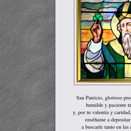
San Patricio, glorioso pr
humilde y paciente t
y, por tu valentía y carida
enséñame a depositar
a buscarle tanto en las