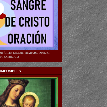
IFÍCILES (AMOR, TRABAJO, DINERO,
, FAMILIA...)
 IMPOSIBLES