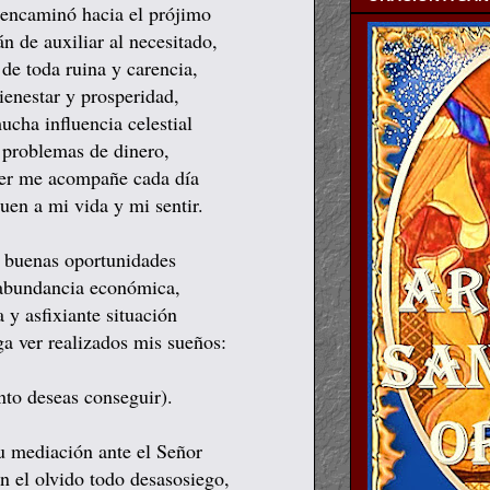
 encaminó hacia el prójimo
án de auxiliar al necesitado,
de toda ruina y carencia,
ienestar y prosperidad,
ucha influencia celestial
 problemas de dinero,
der me acompañe cada día
uen a mi vida y mi sentir.
 buenas oportunidades
 abundancia económica,
 y asfixiante situación
ga ver realizados mis sueños:
anto deseas conseguir).
tu mediación ante el Señor
n el olvido todo desasosiego,