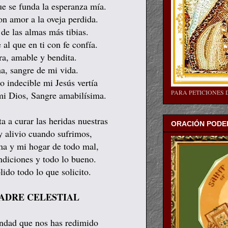
ue se funda la esperanza mía.
n amor a la oveja perdida.
de las almas más tibias.
al que en ti con fe confía.
ra, amable y bendita.
a, sangre de mi vida.
o indecible mi Jesús vertía
PARA PETICIONES 
mi Dios, Sangre amabilísima.
 a curar las heridas nuestras
ORACIÓN PODER
y alivio cuando sufrimos,
lma y mi hogar de todo mal,
diciones y todo lo bueno.
lido todo lo que solicito.
ADRE CELESTIAL
ondad que nos has redimido