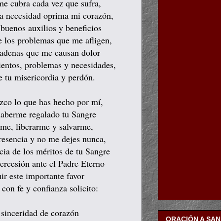
me cubra cada vez que sufra,
la necesidad oprima mi corazón,
 buenos auxilios y beneficios
de los problemas que me afligen,
cadenas que me causan dolor
ientos, problemas y necesidades,
tu misericordia y perdón.
zco lo que has hecho por mí,
 haberme regalado tu Sangre
rme, liberarme y salvarme,
resencia y no me dejes nunca,
cia de los méritos de tu Sangre
ercesión ante el Padre Eterno
r este importante favor
con fe y confianza solicito:
 sinceridad de corazón
ORACIÓN A SA