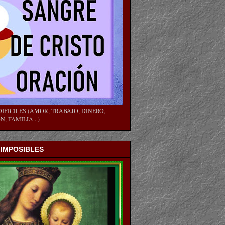
IFÍCILES (AMOR, TRABAJO, DINERO,
, FAMILIA...)
 IMPOSIBLES