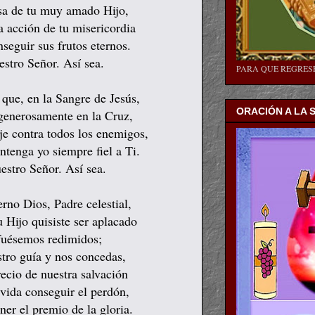
sa de tu muy amado Hijo,
a acción de tu misericordia
eguir sus frutos eternos.
estro Señor. Así sea.
PARA QUE REGRE
que, en la Sangre de Jesús,
ORACIÓN A LA 
generosamente en la Cruz,
je contra todos los enemigos,
tenga yo siempre fiel a Ti.
estro Señor. Así sea.
rno Dios, Padre celestial,
 Hijo quisiste ser aplacado
fuésemos redimidos;
tro guía y nos concedas,
ecio de nuestra salvación
vida conseguir el perdón,
ner el premio de la gloria.