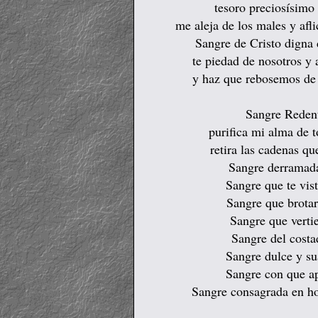
tesoro preciosísimo
me aleja de los males y afl
Sangre de Cristo digna 
te piedad de nosotros y 
y haz que rebosemos de
Sangre Redent
purifica mi alma de t
retira las cadenas q
Sangre derramada
Sangre que te vis
Sangre que brotar
Sangre que verti
Sangre del costad
Sangre dulce y su
Sangre con que apl
Sangre consagrada en ho