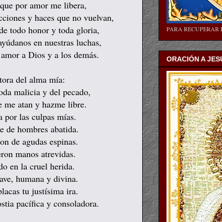
 que por amor me libera,
icciones y haces que no vuelvan,
de todo honor y toda gloria,
PARA RECUPERAR 
ayúdanos en nuestras luchas,
 amor a Dios y a los demás.
ORACIÓN A JES
ora del alma mía:
oda malicia y del pecado,
ue me atan y hazme libre.
 por las culpas mías.
te de hombres abatida.
on de agudas espinas.
eron manos atrevidas.
o en la cruel herida.
ave, humana y divina.
acas tu justísima ira.
stia pacífica y consoladora.