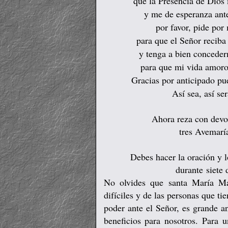
que la Presencia de Dios
y me de esperanza ant
por favor, pide por 
para que el Señor recib
y tenga a bien conceder
para que mi vida amoro
Gracias por anticipado p
Así sea, así se
Ahora reza con devo
tres Avemaría
Debes hacer la oración y 
durante siete 
No olvides que santa María M
difíciles y de las personas que ti
poder ante el Señor, es grande a
beneficios para nosotros.
Para u