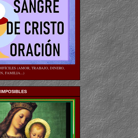
IFÍCILES (AMOR, TRABAJO, DINERO,
, FAMILIA...)
 IMPOSIBLES