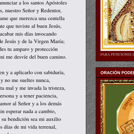
anunciar a los santos Apóstoles
s, nuestro Señor y Redentor,
ame que merezca una centella
te que tuviste al buen Jesús,
 acabar mis días invocando
e Jesús y de la Virgen María;
 des tu amparo y protección
PARA PETICIONES 
 ni me desvíe del buen camino.
en y a aplicarlo con sabiduría,
ORACIÓN PODER
 y no me sueltes nunca,
ta mal y me invada la tristeza,
ersona y a tener paciencia,
 amor al Señor y a los demás
sin esperar nada a cambio,
 su bendición sea mi auxilio
s días de mi vida terrenal,