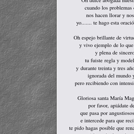
Oh dulce abogada nuestr
cuando los problemas 
nos hacen llorar y n
yo....... te hago esta orac
Oh espejo brillante de virt
y vivo ejemplo
de lo que
y plena de sincero
tu fuiste
regla y model
y
durante treinta y tres a
ignorada del mundo
pero
recibiendo con intens
Gloriosa santa María Magd
por favor, apiádate d
que pasa por angustioso
e intercede para que rec
te pido hagas posible que rena