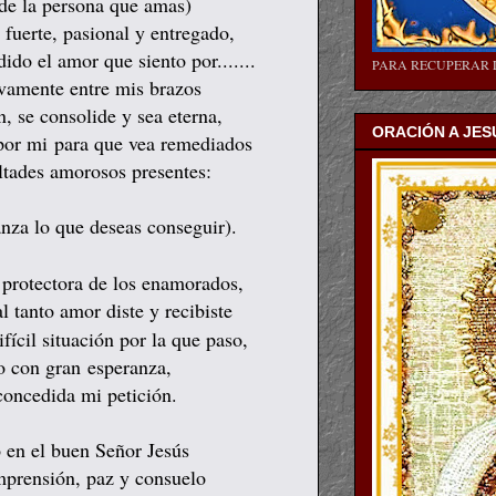
 de la persona que amas)
 fuerte, pasional y entregado,
do el amor que siento por.......
PARA RECUPERAR 
evamente entre mis brazos
ón, se consolide y sea eterna,
ORACIÓN A JES
 por mi para que vea remediados
ltades amorosos presentes:
nza lo que deseas conseguir).
protectora de los enamorados,
l tanto amor diste y recibiste
ícil situación por la que paso,
o con gran esperanza,
concedida mi petición.
 en el buen Señor Jesús
mprensión, paz y consuelo