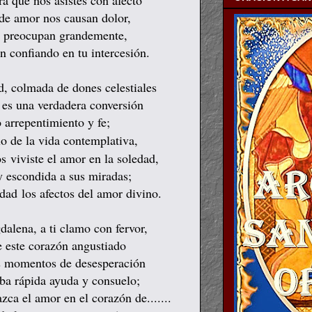
a que nos asistes con afecto
de amor nos causan dolor,
os preocupan grandemente,
ión confiando en tu intercesión.
ud, colmada de dones celestiales
 es una verdadera conversión
 arrepentimiento y fe;
o de la vida contemplativa,
ños
viviste el amor en la soledad,
y escondida a sus miradas;
idad
los afectos del amor divino.
alena, a ti clamo con fervor,
e este corazón angustiado
s momentos de desesperación
iba rápida ayuda y consuelo;
zca el amor en el corazón de.......