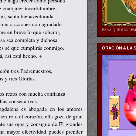
 me haga crecer como persona
e cualquier incertidumbre,
mí, santa bienaventurada
a mis oraciones con agradado
PARA QUE REGRE
me en breve lo que solicito,
sa sea completa y dichosa.
ues sé que cumplirás conmigo.
ORACIÓN A LA 
rá, así está hecho. +
ción tres Padrenuestros,
s y tres Glorias.
los rezos con mucha confianza
días consecutivos.
agdalena es abogada en los amores
enen roto el corazón, ella goza de gran
nte sus ojos y consigue de Él grandes
na mayor efectividad puedes prender