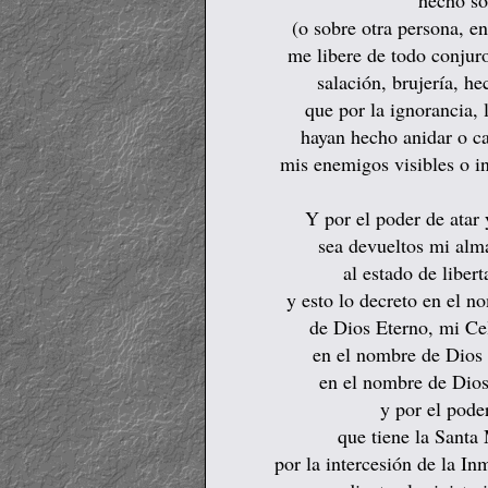
hecho sob
(o sobre otra persona, e
me libere de todo conjur
salación, brujería, h
que por la ignorancia, 
hayan hecho anidar o cae
mis enemigos visibles o in
Y por el poder de atar y
sea devueltos mi alma
al estado de libert
y esto lo decreto en el 
de Dios Eterno, mi Ce
en el nombre de Dios
en el nombre de Dios
y por el poder
que tiene la Santa 
por la intercesión de la I