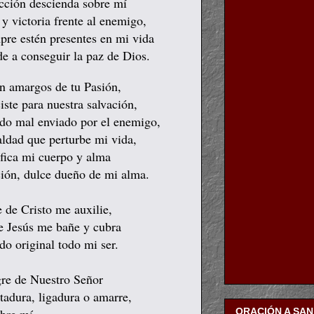
ección descienda sobre mí
 y victoria frente al enemigo,
pre estén presentes en mi vida
e a conseguir la paz de Dios.
n amargos de tu Pasión,
ste para nuestra salvación,
todo mal enviado por el enemigo,
aldad que perturbe mi vida,
ifica mi cuerpo y alma
ción, dulce dueño de mi alma.
 de Cristo me auxilie,
de Jesús me bañe y cubra
do original todo mi ser.
gre de Nuestro Señor
atadura, ligadura o amarre,
ORACIÓN A SA