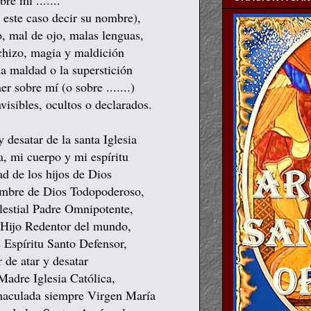
re mí .......
n este caso decir su nombre),
o, mal de ojo, malas lenguas,
echizo, magia y maldición
la maldad o la superstición
r sobre mí (o sobre .......)
visibles, ocultos o declarados.
 desatar de la santa Iglesia
, mi cuerpo y mi espíritu
ad de los hijos de Dios
nombre de Dios Todopoderoso,
lestial Padre Omnipotente,
 Hijo Redentor del mundo,
 Espíritu Santo Defensor,
 de atar y desatar
Madre Iglesia Católica,
nmaculada siempre Virgen María