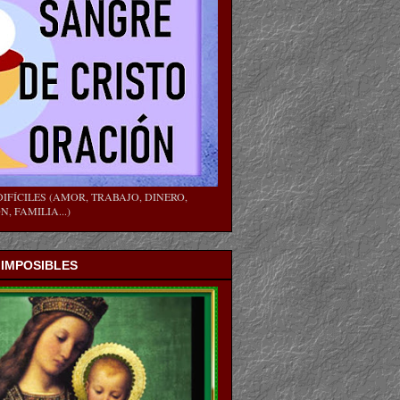
IFÍCILES (AMOR, TRABAJO, DINERO,
, FAMILIA...)
 IMPOSIBLES