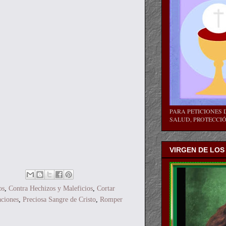
PARA PETICIONES D
SALUD, PROTECCIÓN
VIRGEN DE LOS
os
,
Contra Hechizos y Maleficios
,
Cortar
aciones
,
Preciosa Sangre de Cristo
,
Romper