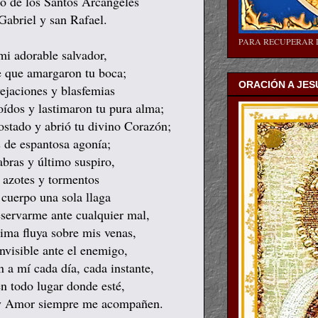
io de los Santos Arcángeles
Gabriel y san Rafael.
PARA RECUPERAR 
mi adorable salvador,
re que amargaron tu boca;
ORACIÓN A JES
vejaciones y blasfemias
oídos y lastimaron tu pura alma;
ostado y abrió tu divino Corazón;
s de espantosa agonía;
abras y último suspiro,
 azotes y tormentos
 cuerpo una sola llaga
eservarme ante cualquier mal,
sima fluya sobre mis venas,
nvisible ante el enemigo,
n a mí cada día, cada instante,
n todo lugar donde esté,
z y Amor siempre me acompañen.