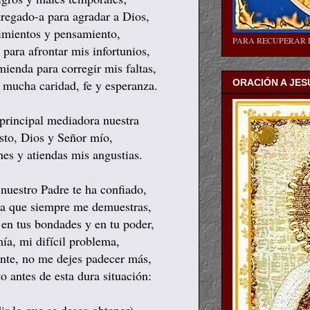
regado-a para agradar a Dios,
imientos y pensamiento,
PARA RECUPERAR 
para afrontar mis infortunios,
mienda para corregir mis faltas,
 mucha caridad, fe y esperanza.
ORACIÓN A JES
principal mediadora nuestra
isto, Dios y Señor mío,
hes y atiendas mis angustias.
nuestro Padre te ha confiado,
dia que siempre me demuestras,
a en tus bondades y en tu poder,
ía, mi difícil problema,
ente, no me dejes padecer más,
o antes de esta dura situación: