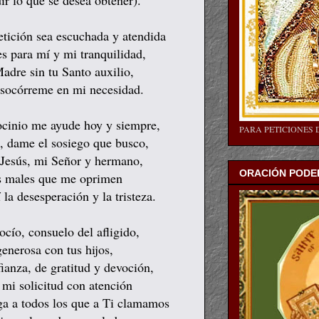
ir lo que se desea obtener).
etición sea escuchada y atendida
es para mí y mi tranquilidad,
adre sin tu Santo auxilio,
 socórreme en mi necesidad.
ocinio me ayude hoy y siempre,
PARA PETICIONES 
s, dame el sosiego que busco,
 Jesús, mi Señor y hermano,
ORACIÓN PODER
os males que me oprimen
la desesperación y la tristeza.
cío, consuelo del afligido,
enerosa con tus hijos,
ianza, de gratitud y devoción,
mi solicitud con atención
ega a todos los que a Ti clamamos