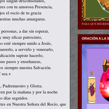
ijos salgan desconsolados,
ares con tu amorosa Presencia,
jos el rocío de tu gracia
uestras muchas amarguras.
PARA QUE REGRE
personas, a dar sin esperar,
y muy eficaz patrocinio,
ORACIÓN A LA 
no esté siempre unido a Jesús,
ererlo, a servirlo y venerarlo,
icación supiste hacerlo,
sus pasos y enseñanzas,
os siempre nuestra Salvación.
í sea.+
, Padrenuestro y Gloria.
cen por la mañana y por la noche
o días seguidos.
tes en Nuestra Señora del Rocío, que