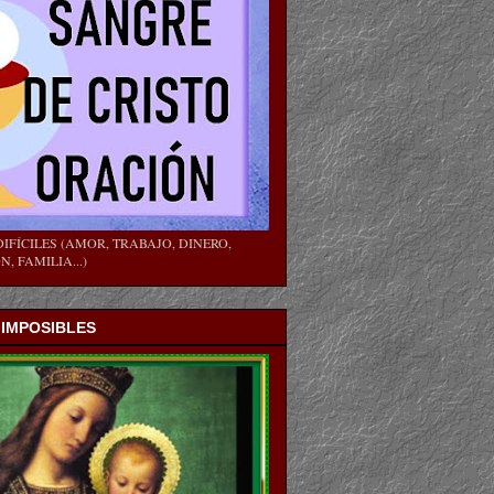
IFÍCILES (AMOR, TRABAJO, DINERO,
, FAMILIA...)
 IMPOSIBLES