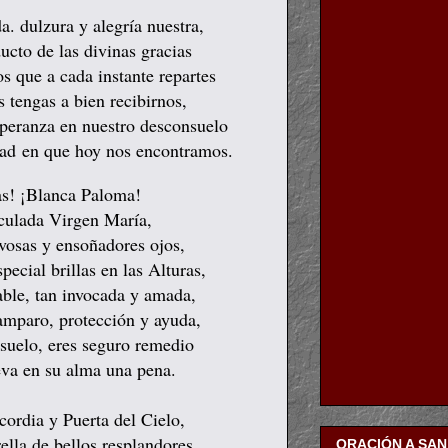
a. dulzura y alegría nuestra,
ucto de las divinas gracias
os que a cada instante repartes
 tengas a bien recibirnos,
speranza en nuestro desconsuelo
dad
en que hoy nos encontramos.
as! ¡Blanca Paloma!
culada Virgen María,
vosas y ensoñadores ojos,
pecial brillas en las Alturas,
able, tan invocada y amada,
 amparo, protección y ayuda,
nsuelo, eres seguro remedio
leva en su alma una pena.
cordia y Puerta del Cielo,
rella de bellos resplandores,
ORACIÓN A SA