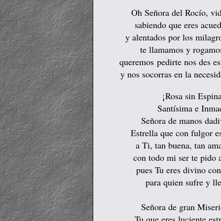
Oh Señora del Rocío, vid
sabiendo que eres acued
y alentados por los milagr
te llamamos y rogamos
queremos
pedirte nos des e
y nos socorras en la necesi
¡Rosa sin Espin
Santísima e Inma
Señora de manos dadi
Estrella que con fulgor es
a Ti, tan buena, tan am
con todo mi ser te pido
pues Tu eres divino co
para quien sufre y l
Señora de gran Miseri
Tu que eres luciente est