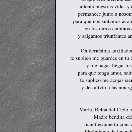
alienta nuestras vidas y 
permanece junto a nosotro
para que nos sintamos aco
en los duros caminos
y salgamos triunfantes a
Oh tiernísima auxiliado
te suplico me guardes en tu
y me hagas llegar tu
para que tenga amor, salu
te suplico me acojas si
y des alivio a las amar
María, Reina del Cielo, 
Madre bendita del
manifiéstame tu const
librándome de los pel