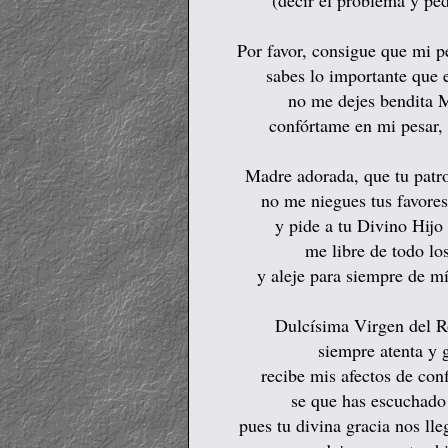
(decir el problema y ped
Por favor, consigue que mi p
sabes lo importante que 
no me dejes bendita M
confórtame en mi pesar,
Madre adorada, que tu patr
no me niegues tus favore
y pide a tu Divino Hijo
me libre de todo l
y aleje para siempre de mí 
Dulcísima Virgen del Ro
siempre atenta y g
recibe mis afectos de conf
se que has escuchado 
pues tu divina gracia nos ll