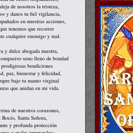
aleja de nosotros la tristeza,
s y danos tu fiel vigilancia,
mpañados en nuestras acciones,
 que tenemos que recorrer
nte cualquier enemigo y mal.
ra y dulce abogada nuestra,
 compasivo seno lleno de bondad
s prodigiosas bendiciones
d, paz, bienestar y felicidad,
empre bajo tu manto virginal
guras que anidan en mi vida.
reina de nuestros corazones,
 Rocío, Santa Señora,
ante y profunda protección
igros y males temporales;