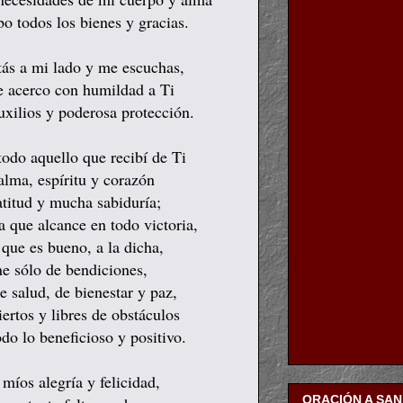
o todos los bienes y gracias.
tás a mi lado y me escuchas,
e acerco con humildad a Ti
auxilios y poderosa protección.
todo aquello que recibí de Ti
alma, espíritu y corazón
atitud y mucha sabiduría;
a que alcance en todo victoria,
 que es bueno, a la dicha,
ne sólo de bendiciones,
 salud, de bienestar y paz,
ertos y libres de obstáculos
odo lo beneficioso y positivo.
míos alegría y felicidad,
ORACIÓN A SA