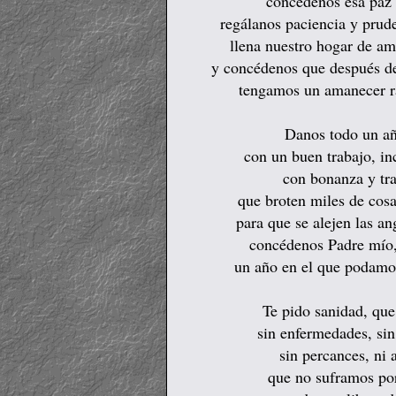
concédenos esa paz q
regálanos paciencia y prude
llena nuestro hogar de am
y concédenos que después de 
tengamos un amanecer ra
Danos todo un a
con un buen trabajo, in
con bonanza y tr
que broten miles de cosa
para que se alejen las an
concédenos Padre mío
un año en el que podamo
Te pido sanidad, que
sin enfermedades, si
sin percances, ni 
que no suframos po