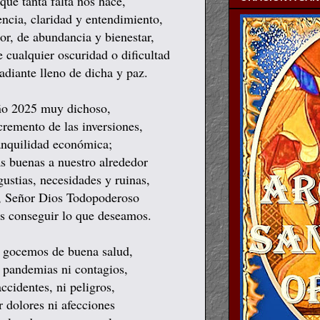
ue tanta falta nos hace,
ncia, claridad y entendimiento,
or, de abundancia y bienestar,
cualquier oscuridad o dificultad
diante lleno de dicha y paz.
ño 2025 muy dichoso,
cremento de las inversiones,
anquilidad económica;
s buenas a nuestro alrededor
gustias, necesidades y ruinas,
, Señor Dios Todopoderoso
s conseguir lo que deseamos.
 gocemos de buena salud,
n pandemias ni contagios,
accidentes, ni peligros,
r dolores ni afecciones