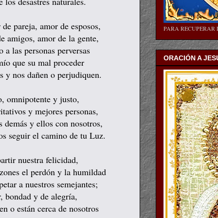
 los desastres naturales.
de pareja, amor de esposos,
PARA RECUPERAR 
e amigos, amor de la gente,
o a las personas perversas
ORACIÓN A JES
mío que su mal proceder
as y nos dañen o perjudiquen.
, omnipotente y justo,
tativos y mejores personas,
s demás y ellos con nosotros,
s seguir el camino de tu Luz.
tir nuestra felicidad,
azones el perdón y la humildad
petar a nuestros semejantes;
 bondad y de alegría,
en o están cerca de nosotros