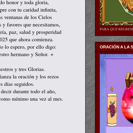
do honor y toda gloria,
re con tu caridad infinita,
as ventanas de los Cielos
s y favores que necesitamos,
PARA QUE REGRE
ría, paz, salud y prosperidad
025 que ahora comienza.
o lo espero, por ello digo:
ORACIÓN A LA 
uestro hermano y Señor.
+
estros y tres Glorias.
ianza la oración y los rezos
s días seguidos.
decir durante todo el año,
 como mínimo una vez al mes.