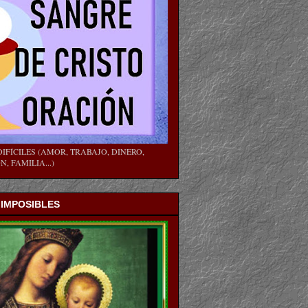
IFÍCILES (AMOR, TRABAJO, DINERO,
, FAMILIA...)
 IMPOSIBLES