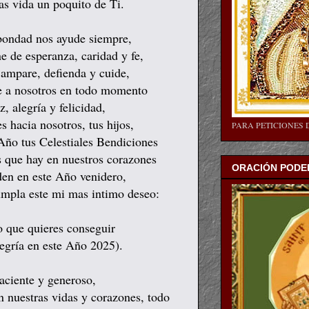
as vida un poquito de Ti.
 bondad nos ayude siempre,
e de esperanza, caridad y fe,
 ampare, defienda y cuide,
ue a nosotros en todo momento
, alegría y felicidad,
s hacia nosotros, tus hijos,
PARA PETICIONES 
Año tus Celestiales Bendiciones
s que hay en nuestros corazones
ORACIÓN PODER
den en este Año venidero,
cumpla este mi mas intimo deseo:
o que quieres conseguir
legría en este Año 2025).
aciente y generoso,
n nuestras vidas y corazones, todo