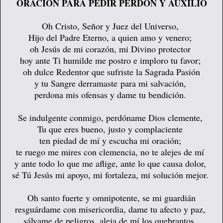
ORACIÓN PARA PEDIR PERDÓN Y AUXILIO
Oh Cristo, Señor y Juez del Universo,
Hijo del Padre Eterno, a quien amo y venero;
oh Jesús de mi corazón, mi Divino protector
hoy ante Ti humilde me postro e imploro tu favor;
oh dulce Redentor que sufriste la Sagrada Pasión
y tu Sangre derramaste
para mi salvación,
perdona mis ofensas y dame tu bendición.
Se indulgente conmigo, perdóname Dios clemente,
Tu que eres bueno, justo y complaciente
ten piedad de mí y escucha mi oración;
te ruego me mires con clemencia, no te alejes de mí
y ante todo lo que me aflige, ante lo que causa dolor,
sé Tú Jesús mi apoyo, mi fortaleza, mi solución mejor.
Oh santo fuerte y omnipotente, se mi guardián
resguárdame con misericordia, dame tu afecto y paz,
sálvame de peligros, aleja de mí los quebrantos,