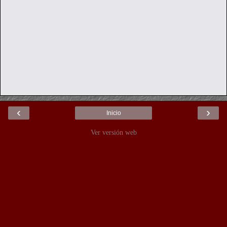
‹
›
Inicio
Ver versión web