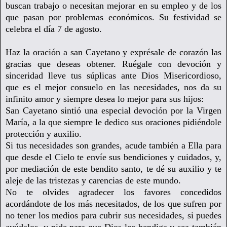
buscan trabajo o necesitan mejorar en su empleo y de los
que pasan por problemas económicos.
Su festividad se
celebra el día 7 de agosto.
Haz la oración a san Cayetano y exprésale de corazón las
gracias que deseas obtener. Ruégale con devoción y
sinceridad lleve tus súplicas ante Dios Misericordioso,
que es el mejor consuelo en las necesidades, nos da su
infinito amor y siempre desea lo mejor para sus hijos:
San Cayetano sintió una especial devoción por la Virgen
María,
a la que siempre le dedico sus oraciones pidiéndole
protección y auxilio.
S
i tus necesidades son grandes, acude también a Ella para
que desde el Cielo te envíe sus bendiciones y cuidados, y,
por mediación de este bendito santo, te dé su auxilio y te
aleje de
las tristezas y carencias de este mundo.
No te olvides agradecer los favores concedidos
acordándote de los más necesitados, de los que sufren por
no tener los medios para cubrir sus necesidades, si puedes
ayúdalos, y pide para que Dios los bendiga y sea también