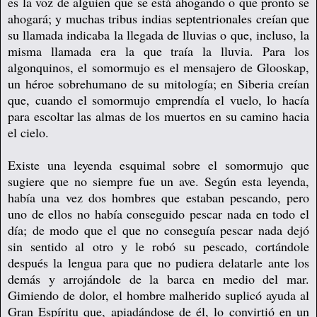
es la voz de alguien que se está ahogando o que pronto se
ahogará; y muchas tribus indias septentrionales creían que
su llamada indicaba la llegada de lluvias o que, incluso, la
misma llamada era la que traía la lluvia. Para los
algonquinos, el somormujo es el mensajero de Glooskap,
un héroe sobrehumano de su mitología; en Siberia creían
que, cuando el somormujo emprendía el vuelo, lo hacía
para escoltar las almas de los muertos en su camino hacia
el cielo.
Existe una leyenda esquimal sobre el somormujo que
sugiere que no siempre fue un ave. Según esta leyenda,
había una vez dos hombres que estaban pescando, pero
uno de ellos no había conseguido pescar nada en todo el
día; de modo que el que no conseguía pescar nada dejó
sin sentido al otro y le robó su pescado, cortándole
después la lengua para que no pudiera delatarle ante los
demás y arrojándole de la barca en medio del mar.
Gimiendo de dolor, el hombre malherido suplicó ayuda al
Gran Espíritu que, apiadándose de él, lo convirtió en un