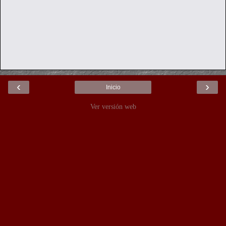
‹
›
Inicio
Ver versión web