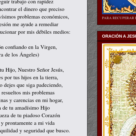
guir trabajo con rapidez
contrar el dinero que preciso
avísimos problemas económicos,
PARA RECUPERAR 
cesión me ayude a remediar
lucionar por mis débiles medios:
ORACIÓN A JES
ón confiando en la Virgen,
a de los Ángeles)
tu Hijo, Nuestro Señor Jesús,
por tus hijos en la tierra,
no dejes que siga padeciendo,
 resueltos mis problemas
nas y carencias en mi hogar,
a de tu amadísimo Hijo
gueza de tu piadoso Corazón
 y prontamente a mi vida
nquilidad y seguridad que busco.