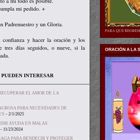
to a mí todo es posible.
 cumpla mi pedido. +
n Padrenuestro y un Gloria.
PARA QUE REGRE
 confianza y hacer la oración y los
 tres días seguidos, o nueve, si la
ORACIÓN A LA 
rada.
 PUEDEN INTERESAR
RECUPERAR EL AMOR DE LA
AGROSA PARA NECESIDADES DE
ES
- 2/1/2025
EDIR AYUDA EN MALAS
- 11/23/2024
RAGA PARA BENDECIR Y PROTEGER