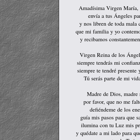
Amadísima Virgen María, t
envía a tus Ángeles p
y nos libren de toda mala c
que mi familia y yo contem
y recibamos constantement
Virgen Reina de los Ángel
siempre tendrás mi confian
siempre te tendré presente
Tú serás parte de mi vid
Madre de Dios, madre m
por favor, que no me fal
defiéndeme de los en
guía mis pasos para que s
ilumina con tu Luz mis p
y quédate a mi lado para qu