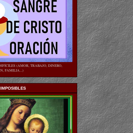
IFÍCILES (AMOR, TRABAJO, DINERO,
, FAMILIA...)
 IMPOSIBLES