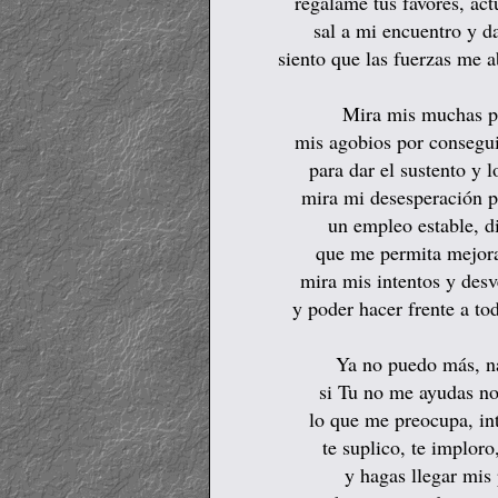
regálame tus favores, ac
sal a mi encuentro y d
siento que las fuerzas me a
Mira mis muchas pe
mis agobios por consegui
para dar el sustento y l
mira mi desesperación p
un empleo estable, 
que me permita mejorar
mira mis intentos y desv
y poder hacer frente a to
Ya no puedo más, n
si Tu no me ayudas no
lo que me preocupa, int
te suplico, te implor
y hagas llegar mis 