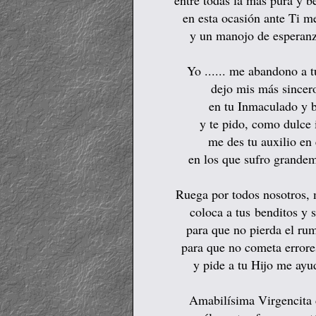
entre todas la mas pura y b
en esta ocasión ante Ti me
y un manojo de esperanz
Yo ...... me abandono a
dejo mis más sincer
en tu Inmaculado y
y te pido, como dulce 
me des tu auxilio e
en los que sufro grandem
Ruega por todos nosotros
coloca a tus benditos y
para que no pierda el r
para que no cometa errores
y pide a tu Hijo me ayud
Amabilísima Virgencita 