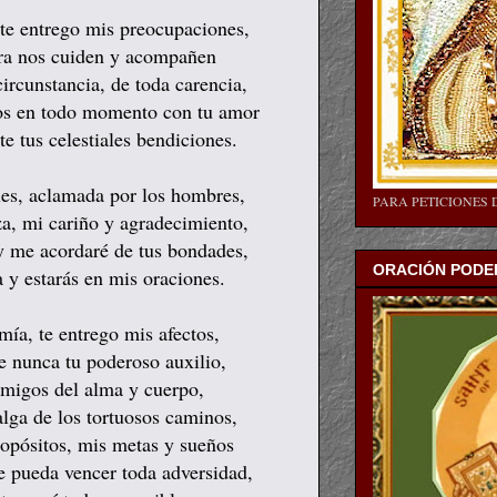
e entrego mis preocupaciones,
ara nos cuiden y acompañen
ircunstancia, de toda carencia,
os en todo momento con tu amor
e tus celestiales bendiciones.
es, aclamada por los hombres,
PARA PETICIONES 
za, mi cariño y agradecimiento,
y me acordaré de tus bondades,
ORACIÓN PODER
a y estarás en mis oraciones.
ía, te entrego mis afectos,
te nunca tu poderoso auxilio,
emigos del alma y cuerpo,
alga de los tortuosos caminos,
ropósitos, mis metas y sueños
e pueda vencer toda adversidad,