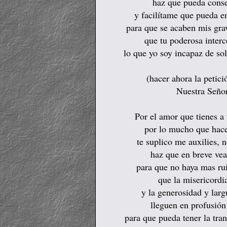
haz que pueda conse
y facilítame que pueda en
para que se acaben mis gr
que tu poderosa inter
lo que yo soy incapaz de so
(hacer ahora la petici
Nuestra Señor
Por el amor que tienes a 
por lo mucho que haces 
te suplico me auxilies, 
haz que en breve vea
para que no haya mas rui
que la misericordi
y la generosidad y lar
lleguen en profusión
para que pueda tener la tra