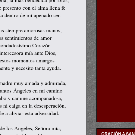
ella, la más bendecida por Dios,
 presento con el alma llena fe
a dentro de mi apenado ser.
 tus siempre amorosas manos,
os sentimientos de amor
 bondadosísimo Corazón
intercesora mía ante Dios,
n estos momentos amargos
ente y necesito tanta ayuda.
, madre muy amada y admirada,
 santos Ángeles en mi camino
umbo y camine acompañado-a,
 ni caiga en la desesperación,
e a aliviar esta adversidad.
de los Ángeles, Señora mía,
ORACIÓN A SA