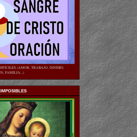
IFÍCILES (AMOR, TRABAJO, DINERO,
, FAMILIA...)
 IMPOSIBLES