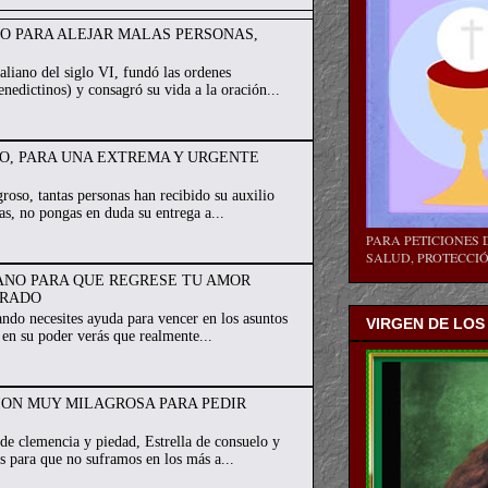
TO PARA ALEJAR MALAS PERSONAS,
aliano del siglo VI, fundó las ordenes
nedictinos) y consagró su vida a la oración...
TO, PARA UNA EXTREMA Y URGENTE
oso, tantas personas han recibido su auxilio
as, no pongas en duda su entrega a...
PARA PETICIONES D
SALUD, PROTECCIÓN
IANO PARA QUE REGRESE TU AMOR
ORADO
do necesites ayuda para vencer en los asuntos
VIRGEN DE LOS
 en su poder verás que realmente...
ION MUY MILAGROSA PARA PEDIR
e clemencia y piedad, Estrella de consuelo y
es para que no suframos en los más a...