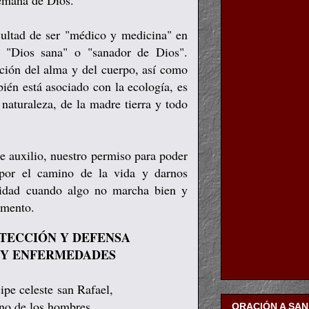
 emana de Dios.
ultad de ser "médico y medicina" en
a "Dios sana" o "sanador de Dios".
ación del alma y del cuerpo, así como
bién está asociado con la ecología, es
naturaleza, de la madre tierra y todo
e auxilio, nuestro permiso para poder
o por el camino de la vida y darnos
enidad cuando algo no marcha bien y
omento.
TECCIÓN Y DEFENSA
 Y ENFERMEDADES
ipe celeste san Rafael,
rno de los hombres,
ORACIÓN A SA