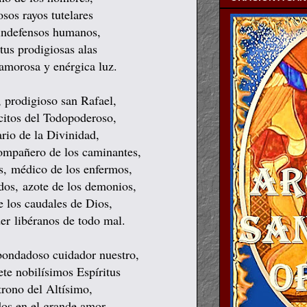
osos rayos tutelares
 indefensos humanos,
tus prodigiosas alas
 amorosa y enérgica luz.
 prodigioso san Rafael,
rcitos del Todopoderoso,
rio de la Divinidad,
ompañero de los caminantes,
os,
médico de los enfermos,
idos,
azote de los demonios,
e los caudales de Dios,
der
libéranos de todo mal.
bondadoso cuidador nuestro,
ete nobilísimos Espíritus
trono del Altísimo,
dos en el grande amor