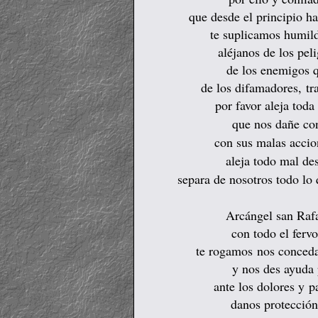
que desde el principio h
te suplicamos humild
aléjanos de los pel
de los enemigos q
de los difamadores, tra
por favor aleja toda
que nos dañe
co
con sus malas accio
aleja todo mal de
separa de nosotros todo lo
Arcángel san Rafa
con todo el fervo
te rogamos
nos conceda
y nos des ayuda p
ante los dolores y p
danos protección