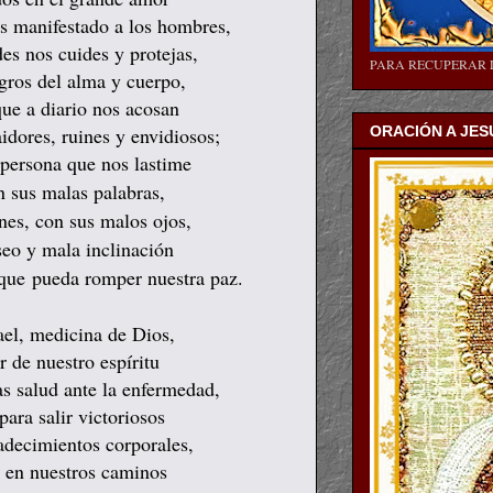
as manifestado a los hombres,
es nos cuides y protejas,
PARA RECUPERAR 
igros del alma y cuerpo,
ue a diario nos acosan
idores, ruines y envidiosos;
ORACIÓN A JES
 persona que nos lastime
n sus malas palabras,
nes, con sus malos ojos,
seo y mala inclinación
 que pueda romper nuestra paz.
el, medicina de Dios,
r de nuestro espíritu
s salud ante la enfermedad,
ara salir victoriosos
adecimientos corporales,
 en nuestros caminos