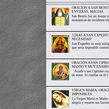
ORACION A SAN BENI
ENVIDIAS, MAGIAS
San Benito fue un monje it
monásticas de occidente (be
3 DIAS A SAN EXPEDI
NECESIDAD
San Expedito es muy milagr
que sería imposible contarl
ORACIÓN A SAN CIPR
MANSO Y MUY ENAM
Acude a san Cipriano cuan
de amor. Si confías en él y
VIRGEN MARIA, ORAC
IMPOSIBLES
La Virgen María es Madre d
alegría y reparte sus favor