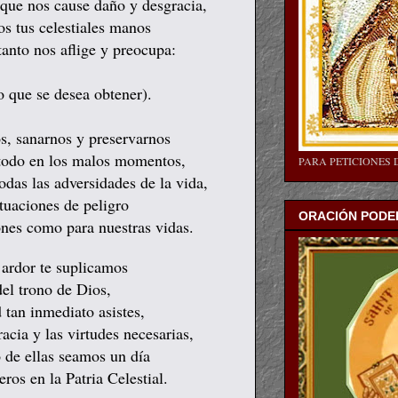
que nos cause daño y desgracia,
os tus celestiales manos
tanto nos aflige y preocupa:
o que se desea obtener).
s, sanarnos y preservarnos
 todo en los malos momentos,
PARA PETICIONES 
odas las adversidades de la vida,
ituaciones de peligro
ORACIÓN PODER
ones como para nuestras vidas.
 ardor te suplicamos
del trono de Dios,
 tan inmediato asistes,
acia y las virtudes necesarias,
 de ellas seamos un día
os en la Patria Celestial.