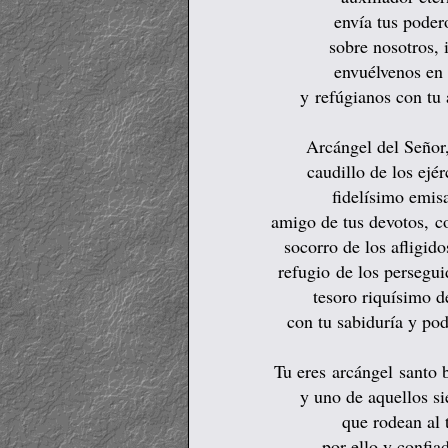
envía tus poder
sobre nosotros,
envuélvenos en 
y refúgianos con tu
Arcángel del Señor,
caudillo de los ejé
fidelísimo emisa
amigo de tus devotos,
c
socorro de los afligid
refugio de los persegu
tesoro riquísimo d
con tu sabiduría y po
Tu eres arcángel santo 
y uno de aquellos si
que rodean al 
por ello y confia